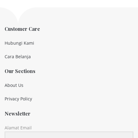
Customer Care
Hubungi Kami
Cara Belanja
Our Sections
About Us
Privacy Policy
Newsletter
Alamat Email