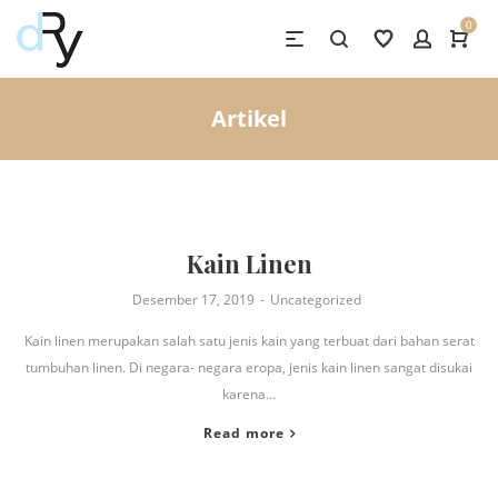
0
Artikel
Kain Linen
Desember 17, 2019
Uncategorized
Kain linen merupakan salah satu jenis kain yang terbuat dari bahan serat
tumbuhan linen. Di negara- negara eropa, jenis kain linen sangat disukai
karena…
Read more